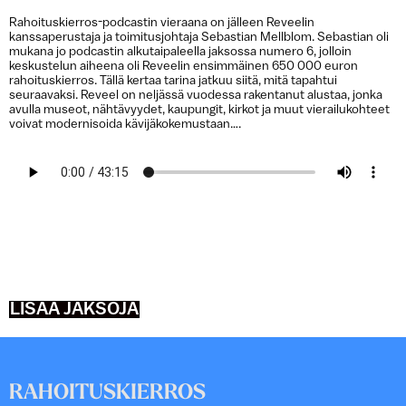
Rahoituskierros-podcastin vieraana on jälleen Reveelin
kanssaperustaja ja toimitusjohtaja Sebastian Mellblom. Sebastian oli
mukana jo podcastin alkutaipaleella jaksossa numero 6, jolloin
keskustelun aiheena oli Reveelin ensimmäinen 650 000 euron
rahoituskierros. Tällä kertaa tarina jatkuu siitä, mitä tapahtui
seuraavaksi. Reveel on neljässä vuodessa rakentanut alustaa, jonka
avulla museot, nähtävyydet, kaupungit, kirkot ja muut vierailukohteet
voivat modernisoida kävijäkokemustaan….
LISÄÄ JAKSOJA
RAHOITUSKIERROS