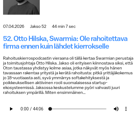
07.04.2026
Jakso 52
44 min 7 sec
52. Otto Hilska, Swarmia: Ole rahoitettava
firma ennen kuin lähdet kierrokselle
Rahoituskierrospodcastin vieraana oli tällä kertaa Swarmian perustaja
ja toimitusjohtaja Otto Hilska. Jakso oli erityisen kiinnostava siksi, että
Oton taustassa yhdistyy kolme asiaa, jotka näkyvät myös hänen
tavassaan rakentaa yritystä ja kerätä rahoitusta: pitkä yrittäjäkokemus
jo 18-vuotiaasta asti, syvä ymmärrys softakehityksestä ja
poikkeuksellisen aktiivinen rooli suomalaisessa startup-
ekosysteemissä. Jaksossa keskustelumme pyöri vahvasti juuri
rahoituksen ympärillä. Miten ensimmäinen…