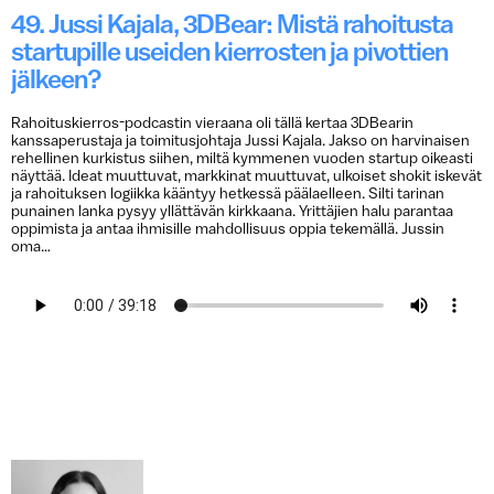
49. Jussi Kajala, 3DBear: Mistä rahoitusta
startupille useiden kierrosten ja pivottien
jälkeen?
Rahoituskierros-podcastin vieraana oli tällä kertaa 3DBearin
kanssaperustaja ja toimitusjohtaja Jussi Kajala. Jakso on harvinaisen
rehellinen kurkistus siihen, miltä kymmenen vuoden startup oikeasti
näyttää. Ideat muuttuvat, markkinat muuttuvat, ulkoiset shokit iskevät
ja rahoituksen logiikka kääntyy hetkessä päälaelleen. Silti tarinan
punainen lanka pysyy yllättävän kirkkaana. Yrittäjien halu parantaa
oppimista ja antaa ihmisille mahdollisuus oppia tekemällä. Jussin
oma…