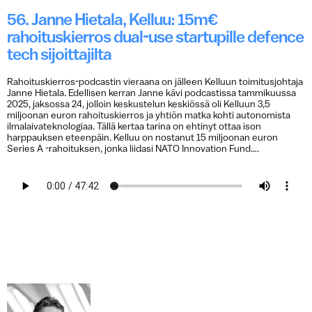
56. Janne Hietala, Kelluu: 15m€
rahoituskierros dual-use startupille defence
tech sijoittajilta
Rahoituskierros-podcastin vieraana on jälleen Kelluun toimitusjohtaja
Janne Hietala. Edellisen kerran Janne kävi podcastissa tammikuussa
2025, jaksossa 24, jolloin keskustelun keskiössä oli Kelluun 3,5
miljoonan euron rahoituskierros ja yhtiön matka kohti autonomista
ilmalaivateknologiaa. Tällä kertaa tarina on ehtinyt ottaa ison
harppauksen eteenpäin. Kelluu on nostanut 15 miljoonan euron
Series A -rahoituksen, jonka liidasi NATO Innovation Fund….