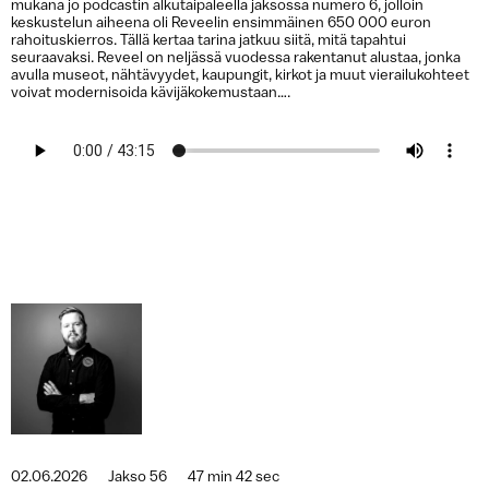
mukana jo podcastin alkutaipaleella jaksossa numero 6, jolloin
keskustelun aiheena oli Reveelin ensimmäinen 650 000 euron
rahoituskierros. Tällä kertaa tarina jatkuu siitä, mitä tapahtui
seuraavaksi. Reveel on neljässä vuodessa rakentanut alustaa, jonka
avulla museot, nähtävyydet, kaupungit, kirkot ja muut vierailukohteet
voivat modernisoida kävijäkokemustaan….
02.06.2026
Jakso 56
47 min 42 sec