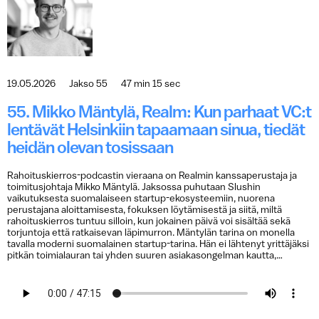
19.05.2026
Jakso 55
47 min 15 sec
55. Mikko Mäntylä, Realm: Kun parhaat VC:t
lentävät Helsinkiin tapaamaan sinua, tiedät
heidän olevan tosissaan
Rahoituskierros-podcastin vieraana on Realmin kanssaperustaja ja
toimitusjohtaja Mikko Mäntylä. Jaksossa puhutaan Slushin
vaikutuksesta suomalaiseen startup-ekosysteemiin, nuorena
perustajana aloittamisesta, fokuksen löytämisestä ja siitä, miltä
rahoituskierros tuntuu silloin, kun jokainen päivä voi sisältää sekä
torjuntoja että ratkaisevan läpimurron. Mäntylän tarina on monella
tavalla moderni suomalainen startup-tarina. Hän ei lähtenyt yrittäjäksi
pitkän toimialauran tai yhden suuren asiakasongelman kautta,…