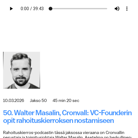
10.03.2026
Jakso 50
45 min 20 sec
50. Walter Masalin, Cronvall: VC-Founderin
opit rahoituskierroksen nostamiseen
Rahoituskierros-podcastin tässä jaksossa vieraana on Cronvallin
perustaja ja toimitusjohtaja Walter Masalin. Asetelma on herkullinen: