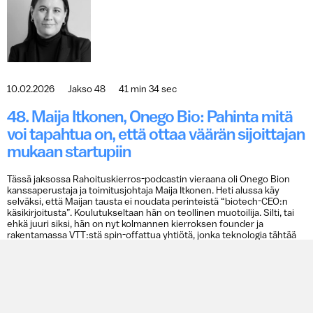
10.02.2026
Jakso 48
41 min 34 sec
48. Maija Itkonen, Onego Bio: Pahinta mitä
voi tapahtua on, että ottaa väärän sijoittajan
mukaan startupiin
Tässä jaksossa Rahoituskierros-podcastin vieraana oli Onego Bion
kanssaperustaja ja toimitusjohtaja Maija Itkonen. Heti alussa käy
selväksi, että Maijan tausta ei noudata perinteistä “biotech-CEO:n
käsikirjoitusta”. Koulutukseltaan hän on teollinen muotoilija. Silti, tai
ehkä juuri siksi, hän on nyt kolmannen kierroksen founder ja
rakentamassa VTT:stä spin-offattua yhtiötä, jonka teknologia tähtää
yhteen maailman isoimmista raaka-ainemarkkinoista. Muotoilija, joka
rakentaa…