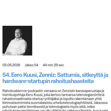
05.05.2026
Jakso 54
44 min 29 sec
54. Eero Kuusi, Zenniz: Sattumia, sitkeyttä ja
hardware-startupin rahoitushaasteita
Rahoituskierros-podcastin vieraana on Zennizin kanssaperustaja ja
toimitusjohtaja Eero Kuusi, joka kertoo tarinansa teknologianörttinä
rahastomaailmasta startup-yrittäjäksi ja lopulta rakentamaan yhtä
kiinnostavimmista suomalaisista urheiluteknologiayhtiöistä. Jaksossa
puhutaan paitsi tenniksestä ja teknologiasta myös siitä, miksi
rahoituksen kerääminen voi olla yllättävän vaikeaa silloinkin, kun tuote