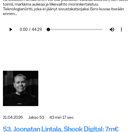
toimii, markkina aukeaa ja liikevaihto moninkertaistuu.
Teknologianörtti, joka ei jäänyt sivustakatsojaksi Eero kuvaa itseään
ennen…
21.04.2026
Jakso 53
43 min 17 sec
53. Joonatan Lintala, Shook Digital: 7m€