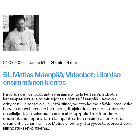
24.03.2026
Jakso 51
39 min 44 sec
51. Matias Mäenpää, Videobot: Liian iso
ensimmäinen kierros
Rahoituskierros-podcastin vieraana oli tällä kertaa Videobotin
kanssaperustaja ja toimitusjohtaja Matias Mäenpää. Jakso on
erityisen kiinnostava siksi, että siinä yhdistyy kolme näkökulmaa, jotka
harvoin osuvat samaan tarinaan: yrittäjäksi kasvaminen jo lapsena,
enkelisijoittajan kokemus useista startup-poluilta ja founderin
omakohtainen oppi siitä, mitä tapahtuu, kun ensimmäinen kierros
onkin ehkä vähän liian iso. Matias ei puhu yrittäjyydestä teoreettisena
kiinnostuksenkohteena,…