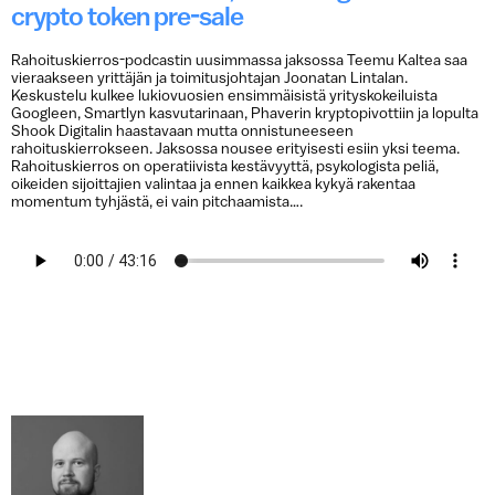
crypto token pre-sale
Rahoituskierros-podcastin uusimmassa jaksossa Teemu Kaltea saa
vieraakseen yrittäjän ja toimitusjohtajan Joonatan Lintalan.
Keskustelu kulkee lukiovuosien ensimmäisistä yrityskokeiluista
Googleen, Smartlyn kasvutarinaan, Phaverin kryptopivottiin ja lopulta
Shook Digitalin haastavaan mutta onnistuneeseen
rahoituskierrokseen. Jaksossa nousee erityisesti esiin yksi teema.
Rahoituskierros on operatiivista kestävyyttä, psykologista peliä,
oikeiden sijoittajien valintaa ja ennen kaikkea kykyä rakentaa
momentum tyhjästä, ei vain pitchaamista….