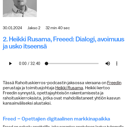
30.01.2024
Jakso 2
32 min 40 sec
2. Heikki Rusama, Freeed: Dialogi, avoimuus
ja usko itseensä
Tässä Rahoituskierros-podcastin jaksossa vieraana on
Freedin
perustaja ja toimitusjohtaja
Heikki Rusama
. Heikki kertoo
Freedin synnystä, opettajayhteisön rakentamisesta ja
rahoituskierroksista, jotka ovat mahdollistaneet yhtiön kasvun
kansainväliseksi alustaksi.
Freed – Opettajien digitaalinen markkinapaikka