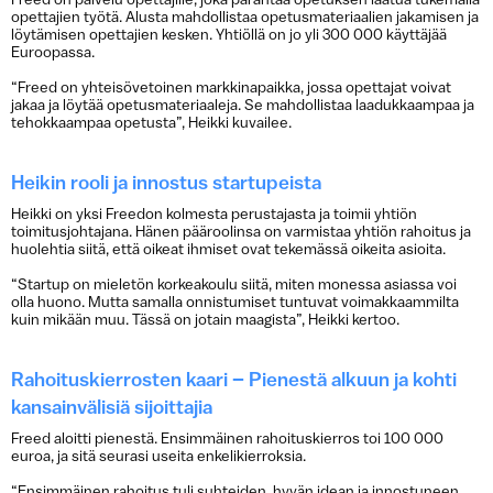
Freed on palvelu opettajille, joka parantaa opetuksen laatua tukemalla
opettajien työtä. Alusta mahdollistaa opetusmateriaalien jakamisen ja
löytämisen opettajien kesken. Yhtiöllä on jo yli 300 000 käyttäjää
Euroopassa.
“Freed on yhteisövetoinen markkinapaikka, jossa opettajat voivat
jakaa ja löytää opetusmateriaaleja. Se mahdollistaa laadukkaampaa ja
tehokkaampaa opetusta”, Heikki kuvailee.
Heikin rooli ja innostus startupeista
Heikki on yksi Freedon kolmesta perustajasta ja toimii yhtiön
toimitusjohtajana. Hänen pääroolinsa on varmistaa yhtiön rahoitus ja
huolehtia siitä, että oikeat ihmiset ovat tekemässä oikeita asioita.
“Startup on mieletön korkeakoulu siitä, miten monessa asiassa voi
olla huono. Mutta samalla onnistumiset tuntuvat voimakkaammilta
kuin mikään muu. Tässä on jotain maagista”, Heikki kertoo.
Rahoituskierrosten kaari – Pienestä alkuun ja kohti
kansainvälisiä sijoittajia
Freed aloitti pienestä. Ensimmäinen rahoituskierros toi 100 000
euroa, ja sitä seurasi useita enkelikierroksia.
“Ensimmäinen rahoitus tuli suhteiden, hyvän idean ja innostuneen