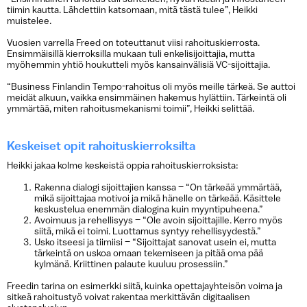
tiimin kautta. Lähdettiin katsomaan, mitä tästä tulee”, Heikki
muistelee.
Vuosien varrella Freed on toteuttanut viisi rahoituskierrosta.
Ensimmäisillä kierroksilla mukaan tuli enkelisijoittajia, mutta
myöhemmin yhtiö houkutteli myös kansainvälisiä VC-sijoittajia.
“Business Finlandin Tempo-rahoitus oli myös meille tärkeä. Se auttoi
meidät alkuun, vaikka ensimmäinen hakemus hylättiin. Tärkeintä oli
ymmärtää, miten rahoitusmekanismi toimii”, Heikki selittää.
Keskeiset opit rahoituskierroksilta
Heikki jakaa kolme keskeistä oppia rahoituskierroksista:
Rakenna dialogi sijoittajien kanssa – “On tärkeää ymmärtää,
mikä sijoittajaa motivoi ja mikä hänelle on tärkeää. Käsittele
keskustelua enemmän dialogina kuin myyntipuheena.”
Avoimuus ja rehellisyys – “Ole avoin sijoittajille. Kerro myös
siitä, mikä ei toimi. Luottamus syntyy rehellisyydestä.”
Usko itseesi ja tiimiisi – “Sijoittajat sanovat usein ei, mutta
tärkeintä on uskoa omaan tekemiseen ja pitää oma pää
kylmänä. Kriittinen palaute kuuluu prosessiin.”
Freedin tarina on esimerkki siitä, kuinka opettajayhteisön voima ja
sitkeä rahoitustyö voivat rakentaa merkittävän digitaalisen