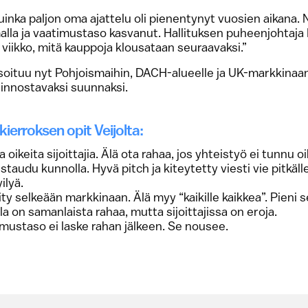
kuinka paljon oma ajattelu oli pienentynyt vuosien aikana. 
lla ja vaatimustaso kasvanut. Hallituksen puheenjohta
 viikko, mitä kauppoja klousataan seuraavaksi.”
oituu nyt Pohjoismaihin, DACH-alueelle ja UK-markkinaan.
iinnostavaksi suunnaksi.
ierroksen opit Veijolta:
 oikeita sijoittajia. Älä ota rahaa, jos yhteistyö ei tunnu oi
staudu kunnolla. Hyvä pitch ja kiteytetty viesti vie pitkälle
ilyä.
ty selkeään markkinaan. Älä myy “kaikille kaikkea”. Pieni 
lla on samanlaista rahaa, mutta sijoittajissa on eroja.
mustaso ei laske rahan jälkeen. Se nousee.