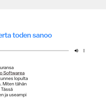
kerta toden sanoo
 uransa
o Softwarea
kunnes lopulta
a. Miten tähän
? Tässä
en ja useampi