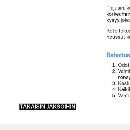
“Tajusin, 
korkeamma
kysyy joka
Keto fokus
noussut k
Rahoitusk
Odota
Valmi
rönsy
Keski
Kaiki
Vaati
TAKAISIN JAKSOIHIN