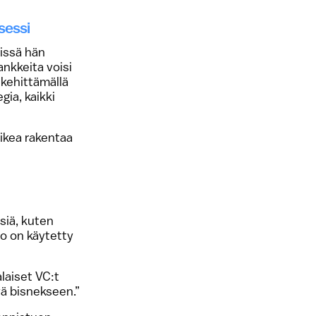
sessi
issä hän
nkkeita voisi
kehittämällä
gia, kaikki
aikea rakentaa
isiä, kuten
ro on käytetty
alaiset VC:t
tyä bisnekseen.”