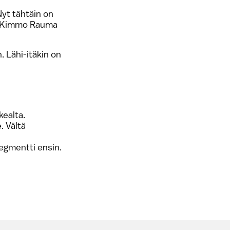
Nyt tähtäin on
ja Kimmo Rauma
 Lähi-itäkin on
kealta.
. Vältä
segmentti ensin.