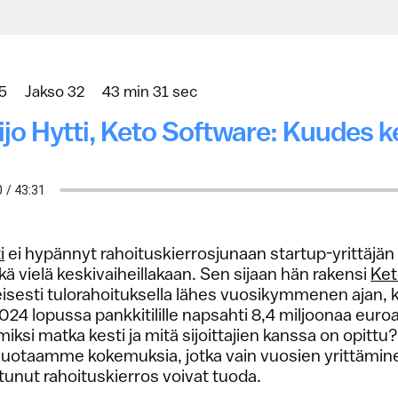
5
Jakso 32
43 min 31 sec
ijo Hytti, Keto Software: Kuudes 
i
ei hypännyt rahoituskierrosjunaan startup-yrittäjän
ikä vielä keskivaiheillakaan. Sen sijaan hän rakensi
Ket
eisesti tulorahoituksella lähes vuosikymmenen ajan, 
24 lopussa pankkitilille napsahti 8,4 miljoonaa euro
 miksi matka kesti ja mitä sijoittajien kanssa on opittu
luotaamme kokemuksia, jotka vain vuosien yrittämin
unut rahoituskierros voivat tuoda.