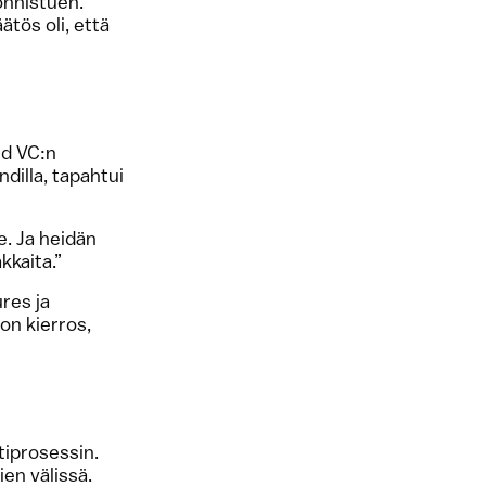
onnistuen.
ätös oli, että
ld VC:n
dilla, tapahtui
. Ja heidän
kkaita.”
res ja
on kierros,
tiprosessin.
en välissä.