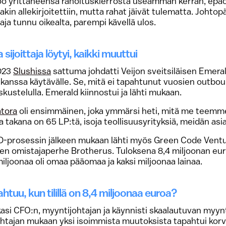
too yrittäneensä rahoituskierrosta useamman kerran, epä
kin allekirjoitettiin, mutta rahat jäivät tulematta. Johtopä
ttaja tunnu oikealta, parempi kävellä ulos.
 sijoittaja löytyi, kaikki muuttui
023
Slushissa
sattuma johdatti Veijon sveitsiläisen Emera
kanssa käytävälle. Se, mitä ei tapahtunut vuosien outboun
skustelulla. Emerald kiinnostui ja lähti mukaan.
atora
oli ensimmäinen, joka ymmärsi heti, mitä me teemme
 takana on 65 LP:tä, isoja teollisuusyrityksiä, meidän asia
-prosessin jälkeen mukaan lähti myös Green Code Ventu
en omistajaperhe Brotherus. Tuloksena 8,4 miljoonan eur
miljoonaa oli omaa pääomaa ja kaksi miljoonaa lainaa.
htuu, kun tilillä on 8,4 miljoonaa euroa?
asi CFO:n, myyntijohtajan ja käynnisti skaalautuvan myyn
htajan mukaan yksi isoimmista muutoksista tapahtui korvi