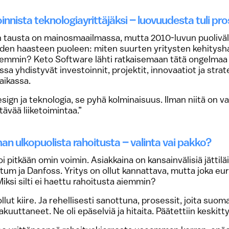
nnista teknologiayrittäjäksi – luovuudesta tuli pro
in tausta on mainosmaailmassa, mutta 2010-luvun puoliväl
uden haasteen puoleen: miten suurten yritysten kehitysha
remmin? Keto Software lähti ratkaisemaan tätä ongelmaa 
ssa yhdistyvät investoinnit, projektit, innovaatiot ja strate
aikassa.
esign ja teknologia, se pyhä kolminaisuus. Ilman niitä on v
tävää liiketoimintaa.”
an ulkopuolista rahoitusta – valinta vai pakko?
i pitkään omin voimin. Asiakkaina on kansainvälisiä jättilä
um ja Danfoss. Yritys on ollut kannattava, mutta joka eu
iksi silti ei haettu rahoitusta aiemmin?
ollut kiire. Ja rehellisesti sanottuna, prosessit, joita suom
 vakuuttaneet. Ne oli epäselviä ja hitaita. Päätettiin keskit