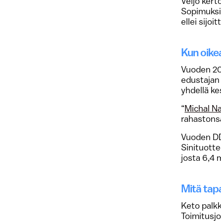
Veijo ker
Sopimuksia
ellei sijoi
Kun oikea
Vuoden 2
edustajan 
yhdellä ke
“
Michal N
rahastonsa
Vuoden DD
Sinituotte
josta 6,4 
Mitä tapa
Keto palkk
Toimitusjo