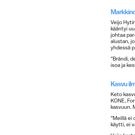
Markkinoi
Veijo Hyt
kääntyi u
johtaa pa
alustan, jo
yhdessä p
“Brändi, d
isoa ja kes
Kasvu ilm
Keto kasvo
KONE, Fort
kasvuun. M
“Meillä ei 
käytti, ei