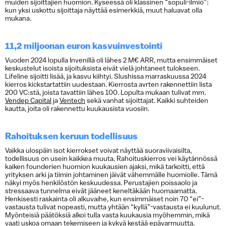
muiden sijoittajien huomion. Kyseessä oli klassinen “sopuli-ilmiö”:
kun yksi uskottu sijoittaja näyttää esimerkkiä, muut haluavat olla
mukana.
11,2 miljoonan euron kasvuinvestointi
Vuoden 2024 lopulla Invenillä oli lähes 2 M€ ARR, mutta ensimmäiset
keskustelut isoista sijoituksista eivät vielä johtaneet tulokseen.
Lifeline sijoitti lisää, ja kasvu kiihtyi. Slushissa marraskuussa 2024
kierros kickstartattiin uudestaan. Kierrosta avrten rakennettiin lista
200 VC:stä, joista tavattiin lähes 100. Lopulta mukaan tulivat mm.
Vendep Capital
ja
Ventech
sekä vanhat sijoittajat. Kaikki suhteiden
kautta, joita oli rakennettu kuukausista vuosiin.
Rahoituksen keruun todellisuus
Vaikka ulospäin isot kierrokset voivat näyttää suoraviivaisilta,
todellisuus on usein kaikkea muuta. Rahoituskierros vei käytännössä
kaiken founderien huomion kuukausien ajaksi, mikä tarkoitti, että
yrityksen arki ja tiimin johtaminen jäivät vähemmälle huomiolle. Tämä
näkyi myös henkilöstön keskuudessa. Perustajien poissaolo ja
stressaava tunnelma eivät jääneet keneltäkään huomaamatta.
Henkisesti raskainta oli alkuvaihe, kun ensimmäiset noin 70 “ei”-
vastausta tulivat nopeasti, mutta yhtään “kyllä”-vastausta ei kuulunut.
Myönteisiä päätöksiä alkoi tulla vasta kuukausia myöhemmin, mikä
vaati uskoa omaan tekemiseen ja kykyä kestää epävarmuutta.