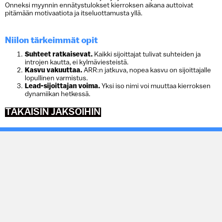
Onneksi myynnin ennätystulokset kierroksen aikana auttoivat
pitämään motivaatiota ja itseluottamusta yllä.
Niilon tärkeimmät opit
Suhteet ratkaisevat.
Kaikki sijoittajat tulivat suhteiden ja
introjen kautta, ei kylmäviesteistä.
Kasvu vakuuttaa.
ARR:n jatkuva, nopea kasvu on sijoittajalle
lopullinen varmistus.
Lead-sijoittajan voima.
Yksi iso nimi voi muuttaa kierroksen
dynamiikan hetkessä.
TAKAISIN JAKSOIHIN
RAHOITUSKIERROS