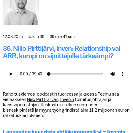
12.08.2025
Jakso 36
39 min 41 sec
36. Niilo Pirttijärvi, Inven: Relationship vai
ARR, kumpi on sijoittajalle tärkeämpi?
Rahoituskierros-podcastin tuoreessa jaksossa Teemu saa
vieraakseen
Niilo Pirttijärven
,
Invenin
toimitusjohtajan ja
kanssaperustajan. Keskustelu kulkee nuoruuden
bisneskipinästä ja myyntityön grindistä aina 11,2 miljoonan euron
rahoituskierrokseen.
Lapsuuden kaverista yhtiökumppaniksi – Invenin