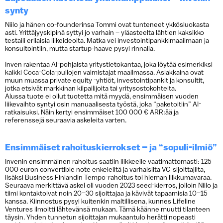
synty
Niilo ja hänen co-founderinsa Tommi ovat tunteneet ykkösluokasta
asti. Yrittäjyyskipinä syttyi jo varhain – yläasteelta lähtien kaksikko
testaili erilaisia liikeideoita. Matka vei investointipankkimaailmaan ja
konsultointiin, mutta startup-haave pysyi rinnalla.
Inven rakentaa AI-pohjaista yritystietokantaa, joka löytää esimerkiksi
kaikki Coca-Cola-pullojen valmistajat maailmassa. Asiakkaina ovat
muun muassa private equity -yhtiöt, investointipankit ja konsultit,
jotka etsivät markkinan kilpailijoita tai yritysostokohteita.
Alussa tuote ei ollut tuotetta mitä myydä, ensimmäisen vuoden
liikevaihto syntyi osin manuaalisesta työstä, joka “paketoitiin” AI-
ratkaisuksi. Näin kertyi ensimmäiset 100 000 € ARR:ää ja
referenssejä seuraavia askeleita varten.
Ensimmäiset rahoituskierrokset – ja “sopuli-ilmiö”
Invenin ensimmäinen rahoitus saatiin liikkeelle vaatimattomasti: 125
000 euron convertible note enkeleiltä ja varhaisilta VC-sijoittajilta,
lisäksi Business Finlandin Tempo-rahoitus toi hieman liikkumavaraa.
Seuraava merkittävä askel oli vuoden 2023 seed-kierros, jolloin Niilo ja
tiimi kontaktoivat noin 20–30 sijoittajaa ja kävivät tapaamisia 10–15
kanssa. Kiinnostus pysyi kuitenkin maltillisena, kunnes Lifeline
Ventures ilmoitti lähtevänsä mukaan. Tämä käänne muutti tilanteen
täysin. Yhden tunnetun sijoittajan mukaantulo herätti nopeasti